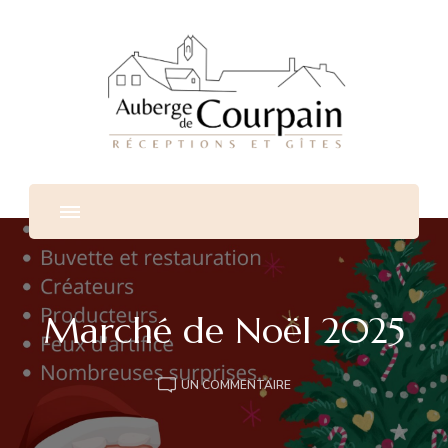
Auberge De Courpain
Salles de mariage et de réception proche de Paris
Marché de Noël 2025
SUR
UN COMMENTAIRE
MARCHÉ
DE
NOËL