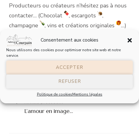
Producteurs ou créateurs n’hésitez pas à nous
contacter… (Chocolat
, escargots
,
champagne
, vins et créations originales
…)
Consentement aux cookies
Nous utilisons des cookies pour optimiser notre site web et notre
service.
ACCEPTER
REFUSER
Politique de cookies
Mentions légales
Navigation
Article précédent
L’amour en image…
d'article